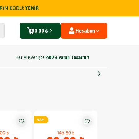
İRİM KODU:
YENİR
0.00 ₺
Hesabım
Her Alışverişte
%80’e varan Tasarruf!
%
39
%
26
00 ₺
146.50 ₺
115.00 