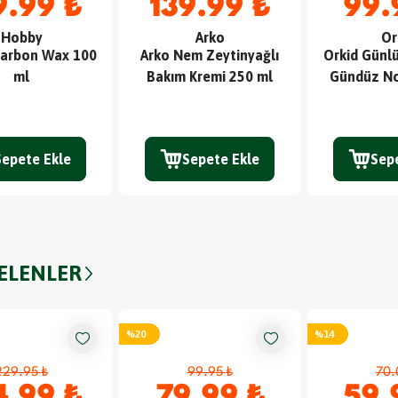
9.99 ₺
139.99 ₺
99.
Hobby
Arko
Or
arbon Wax 100
Arko Nem Zeytinyağlı
Orkid Günlü
ml
Bakım Kremi 250 ml
Gündüz No
Sepete Ekle
Sepete Ekle
Sep
GELENLER
%
20
%
14
229.95 ₺
99.95 ₺
70.
4.99 ₺
79.99 ₺
59.