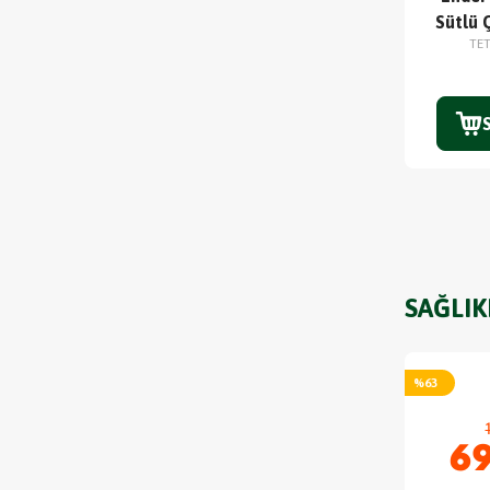
Sütlü 
TE
SAĞLIK
%
63
69