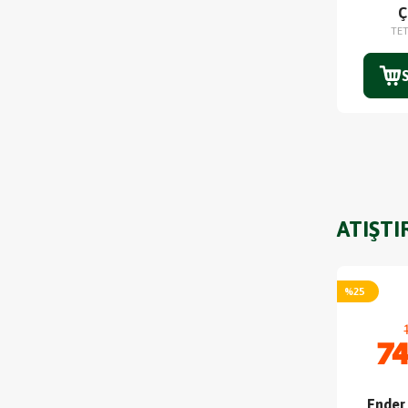
Ç
TE
ATIŞTI
%
25
74
Ender