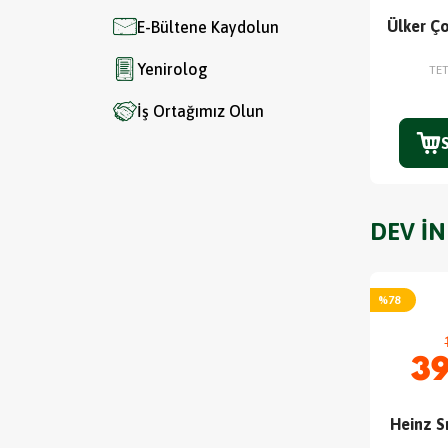
Ülker Ç
E-Bültene Kaydolun
Yenirolog
TE
İş Ortağımız Olun
DEV İ
%
78
39
Heinz 