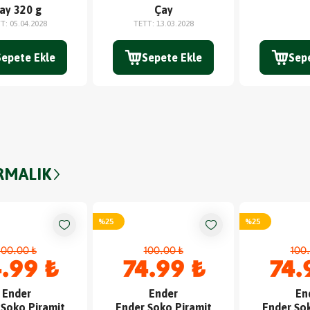
ay 320 g
Çay
TT
:
05.04.2028
TETT
:
13.03.2028
Sepete Ekle
Sepete Ekle
Sep
RMALIK
%
25
%
25
100.00 ₺
100.00 ₺
100.
.99 ₺
74.99 ₺
74.
Ender
Ender
En
 Şoko Piramit
Ender Şoko Piramit
Ender Şok