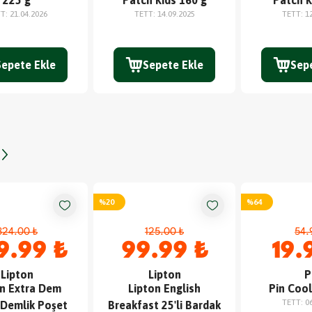
225 g
Patch Kids 160 g
Patch K
TT
:
21.04.2026
TETT
:
14.09.2025
TETT
:
1
Sepete Ekle
Sepete Ekle
Sep
%
20
%
64
324.00 ₺
125.00 ₺
54.
9.99 ₺
99.99 ₺
19.
Lipton
Lipton
P
on Extra Dem
Lipton English
Pin Cool
TETT
:
0
 Demlik Poşet
Breakfast 25'li Bardak