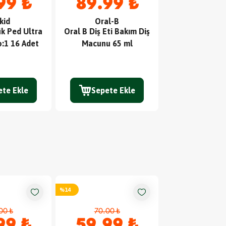
99 ₺
89.99 ₺
84.9
kid
Oral-B
Lipton
k Ped Ultra
Oral B Diş Eti Bakım Diş
Lipton Earl
:1 16 Adet
Macunu 65 ml
Bardak Poşet Ç
TETT
:
03.02.
ete Ekle
Sepete Ekle
Sepete
%
14
%
14
00 ₺
70.00 ₺
70.00 
99 ₺
59.99 ₺
59.9