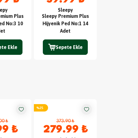
epy
Sleepy
Sleep
emium Plus
Sleepy Premium Plus
Sleepy Premi
ed No:3 10
Hijyenik Ped No:1 14
Hijyenik Ped 
et
Adet
Adet
ete Ekle
Sepete Ekle
Sepete
%
25
%
15
00 ₺
373.90 ₺
135.00 
99 ₺
279.99 ₺
114.9