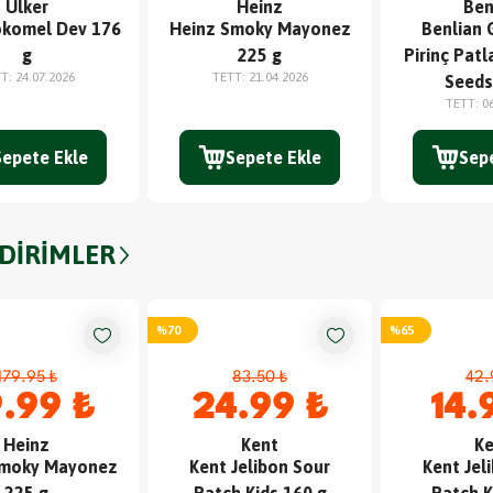
Ülker
Heinz
Ben
okomel Dev 176
Heinz Smoky Mayonez
Benlian 
g
225 g
Pirinç Patl
TT
:
24.07.2026
TETT
:
21.04.2026
Seeds
TETT
:
0
Sepete Ekle
Sepete Ekle
Sep
NDİRİMLER
%
70
%
65
179.95 ₺
83.50 ₺
42.
.99 ₺
24.99 ₺
14.
Heinz
Kent
Ke
Smoky Mayonez
Kent Jelibon Sour
Kent Jel