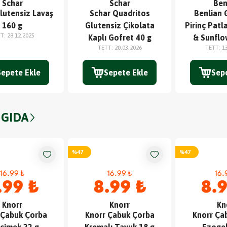
Schar
Schar
Ben
lutensiz Lavaş
Schar Quadritos
Benlian 
160 g
Glutensiz Çikolata
Pirinç Patla
TT
:
28.12.2025
Kaplı Gofret 40 g
& Sunflo
TETT
:
20.03.2026
TETT
:
1
Sepete Ekle
Sepete Ekle
Sep
 GIDA
%
47
%
47
16.99 ₺
16.99 ₺
16.
.99 ₺
8.99 ₺
8.9
Knorr
Knorr
Kn
 Çabuk Çorba
Knorr Çabuk Çorba
Knorr Ça