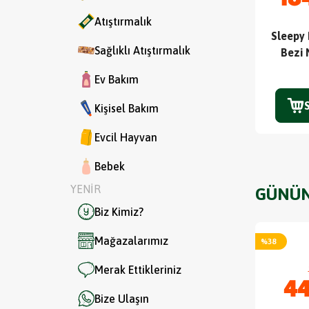
Atıştırmalık
Sleepy
Sağlıklı Atıştırmalık
Bezi 
Ev Bakım
Kişisel Bakım
Evcil Hayvan
Bebek
YENİR
GÜNÜN
Biz Kimiz?
Mağazalarımız
%
38
Merak Ettikleriniz
44
Bize Ulaşın