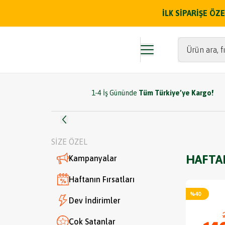
İLK SİPARİŞE Ö
Ürün ara, fı
1-4 İş Gününde
Tüm Türkiye’ye Kargo!
SİZE ÖZEL
HAFTAN
Kampanyalar
Haftanın Fırsatları
%
40
Dev İndirimler
Çok Satanlar