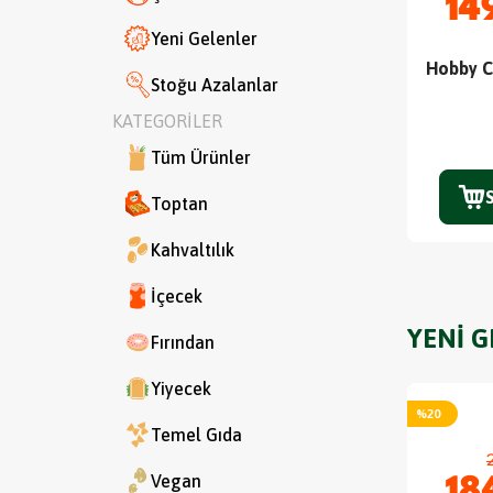
14
Yeni Gelenler
Hobby C
Stoğu Azalanlar
KATEGORİLER
Tüm Ürünler
Toptan
Kahvaltılık
İçecek
YENİ 
Fırından
Yiyecek
%
20
Temel Gıda
Vegan
18