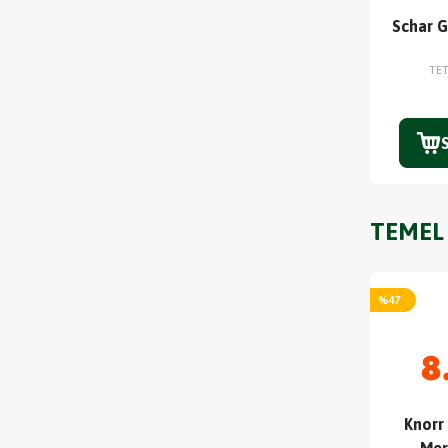
Schar G
TE
TEMEL
%
47
8
Knorr