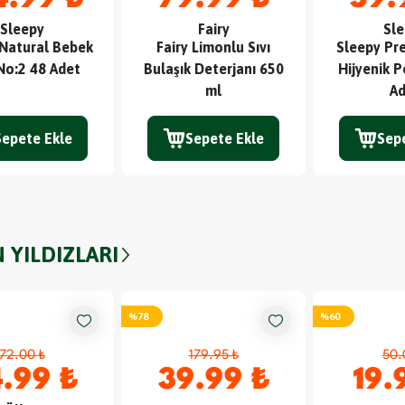
Sleepy
Fairy
Sle
 Natural Bebek
Fairy Limonlu Sıvı
Sleepy Pr
No:2 48 Adet
Bulaşık Deterjanı 650
Hijyenik P
ml
Ad
Sepete Ekle
Sepete Ekle
Sep
 YILDIZLARI
%
78
%
60
72.00 ₺
179.95 ₺
50.
.99 ₺
39.99 ₺
19.