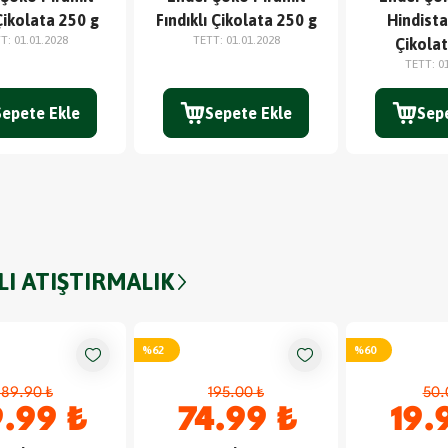
Çikolata 250 g
Fındıklı Çikolata 250 g
Hindista
TT
:
01.01.2028
TETT
:
01.01.2028
Çikolat
TETT
:
0
Sepete Ekle
Sepete Ekle
Sep
LI ATIŞTIRMALIK
%
62
%
60
189.90 ₺
195.00 ₺
50.
.99 ₺
74.99 ₺
19.