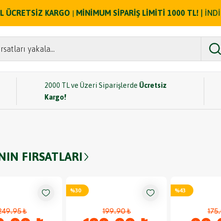
ZEL ÜCRETSİZ KARGO
MİNİMUM SİPARİŞ LİMİTİ 1000 TL!
| İND
|
rsatları yakala...
2000 TL ve Üzeri Siparişlerde
Ücretsiz
Kargo!
IN FIRSATLARI
%
30
%
43
249.95 ₺
199.90 ₺
175.