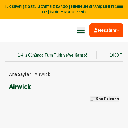
|
İLK SİPARİŞE ÖZEL ÜCRETSİZ KARGO
MİNİMUM SİPARİŞ LİMİTİ 1000
TL!
| İNDİRİM KODU:
YENİR
Hesabım
1-4 İş Gününde
Tüm Türkiye’ye Kargo!
1000 TL v
Ana Sayfa
Airwick
Airwick
Son Eklenen