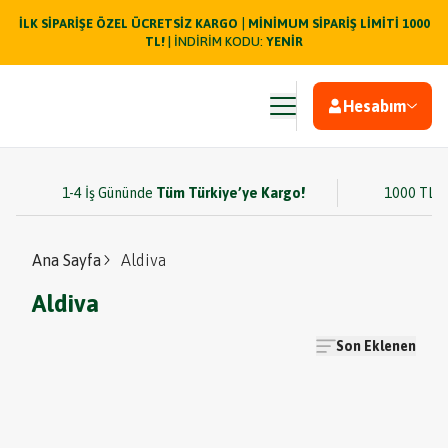
|
İLK SİPARİŞE ÖZEL ÜCRETSİZ KARGO
MİNİMUM SİPARİŞ LİMİTİ 1000
TL!
| İNDİRİM KODU:
YENİR
Hesabım
1-4 İş Gününde
Tüm Türkiye’ye Kargo!
1000 TL v
Ana Sayfa
Aldiva
Aldiva
Son Eklenen