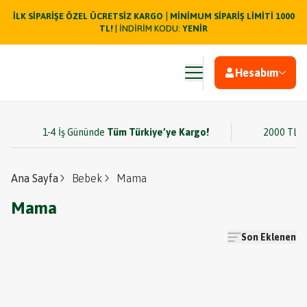
|
İLK SİPARİŞE ÖZEL ÜCRETSİZ KARGO
MİNİMUM SİPARİŞ LİMİTİ 1000
TL!
| İNDİRİM KODU:
YENİR
Hesabım
1-4 İş Gününde
Tüm Türkiye’ye Kargo!
2000 TL v
Ana Sayfa
Bebek
Mama
Mama
Son Eklenen