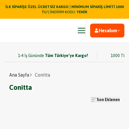
|
İLK SİPARİŞE ÖZEL ÜCRETSİZ KARGO
MİNİMUM SİPARİŞ LİMİTİ 1000
TL!
| İNDİRİM KODU:
YENİR
Hesabım
1-4 İş Gününde
Tüm Türkiye’ye Kargo!
1000 TL v
Ana Sayfa
Conitta
Conitta
Son Eklenen