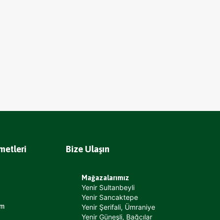
metleri
Bize Ulaşın
Mağazalarımız
Yenir Sultanbeyli
Yenir Sancaktepe
um
Yenir Şerifali, Ümraniye
Yenir Güneşli, Bağcılar