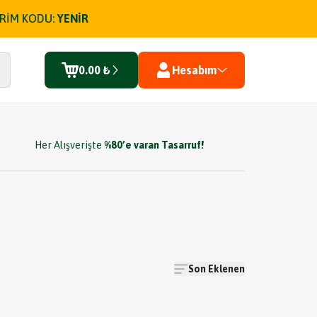
İRİM KODU:
YENİR
0.00 ₺
Hesabım
Her Alışverişte
%80’e varan Tasarruf!
Son Eklenen