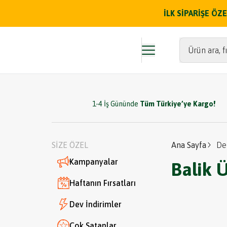
İLK SİPARİŞE Ö
Ürün ara, fı
1-4 İş Gününde
Tüm Türkiye’ye Kargo!
SİZE ÖZEL
Ana Sayfa
De
Kampanyalar
Balik 
Haftanın Fırsatları
Dev İndirimler
Çok Satanlar