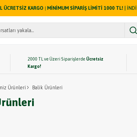
ZEL ÜCRETSİZ KARGO
MİNİMUM SİPARİŞ LİMİTİ 1000 TL!
| İND
|
rsatları yakala...
2000 TL ve Üzeri Siparişlerde
Ücretsiz
Kargo!
niz Ürünleri
Balik Ürünleri
Ürünleri