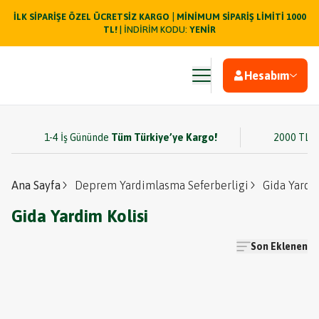
|
İLK SİPARİŞE ÖZEL ÜCRETSİZ KARGO
MİNİMUM SİPARİŞ LİMİTİ 1000
TL!
| İNDİRİM KODU:
YENİR
Hesabım
1-4 İş Gününde
Tüm Türkiye’ye Kargo!
2000 TL v
Ana Sayfa
Deprem Yardimlasma Seferberligi
Gida Yardi
Gida Yardim Kolisi
Son Eklenen