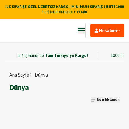
|
İLK SİPARİŞE ÖZEL ÜCRETSİZ KARGO
MİNİMUM SİPARİŞ LİMİTİ 1000
TL!
| İNDİRİM KODU:
YENİR
Hesabım
1-4 İş Gününde
Tüm Türkiye’ye Kargo!
1000 TL v
Ana Sayfa
Dünya
Dünya
Son Eklenen