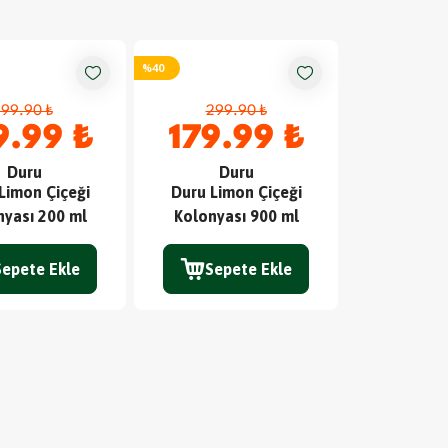
%
40
199.90 ₺
299.90 ₺
9.99 ₺
179.99 ₺
Duru
Duru
Limon Çiçeği
Duru Limon Çiçeği
nyası 200 ml
Kolonyası 900 ml
Sepete Ekle
Sepete Ekle