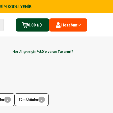
İRİM KODU:
YENİR
0.00 ₺
Hesabım
Her Alışverişte
%80’e varan Tasarruf!
ler
Tüm Ürünler
2
2