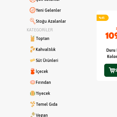
Yeni Gelenler
%
45
Stoğu Azalanlar
KATEGORİLER
10
Toptan
Kahvaltılık
Duru 
Kolo
Süt Ürünleri
İçecek
Fırından
Yiyecek
Temel Gıda
Vegan