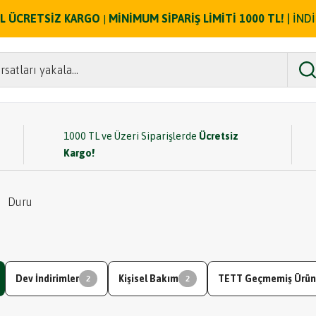
ZEL ÜCRETSİZ KARGO
MİNİMUM SİPARİŞ LİMİTİ 1000 TL!
| İND
|
rsatları yakala...
1000 TL ve Üzeri Siparişlerde
Ücretsiz
Kargo!
Duru
u
Dev İndirimler
Kişisel Bakım
TETT Geçmemiş Ürün
2
2