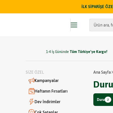
İLK SİPARİŞE Ö
Ürün ara, fı
1-4 İş Gününde
Tüm Türkiye’ye Kargo!
SİZE ÖZEL
Ana Sayfa
Kampanyalar
Dur
Haftanın Fırsatları
Duru
2
Dev İndirimler
Çok Satanlar