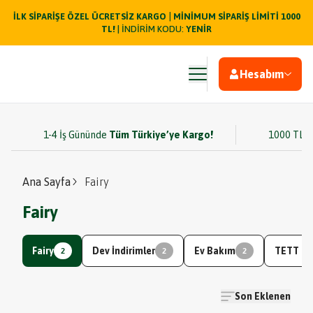
|
İLK SİPARİŞE ÖZEL ÜCRETSİZ KARGO
MİNİMUM SİPARİŞ LİMİTİ 1000
TL!
| İNDİRİM KODU:
YENİR
Hesabım
1-4 İş Gününde
Tüm Türkiye’ye Kargo!
1000 TL v
Ana Sayfa
Fairy
Fairy
Fairy
Dev İndirimler
Ev Bakım
TETT Ge
2
2
2
Son Eklenen