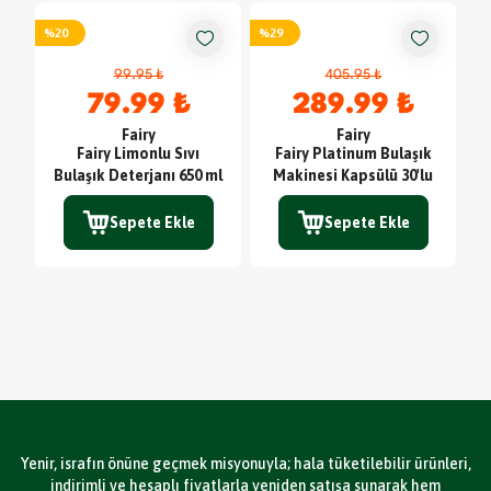
%
20
%
29
99.95 ₺
405.95 ₺
79.99 ₺
289.99 ₺
Fairy
Fairy
Fairy Limonlu Sıvı
Fairy Platinum Bulaşık
Bulaşık Deterjanı 650 ml
Makinesi Kapsülü 30'lu
Sepete Ekle
Sepete Ekle
Yenir, israfın önüne geçmek misyonuyla; hala tüketilebilir ürünleri,
indirimli ve hesaplı fiyatlarla yeniden satışa sunarak hem