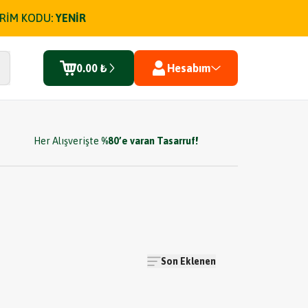
İRİM KODU:
YENİR
0.00 ₺
Hesabım
Her Alışverişte
%80’e varan Tasarruf!
Son Eklenen