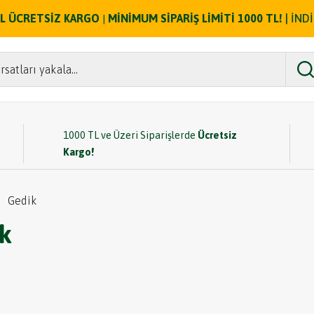
ZEL ÜCRETSİZ KARGO
MİNİMUM SİPARİŞ LİMİTİ 1000 TL!
| İND
|
rsatları yakala...
1000 TL ve Üzeri Siparişlerde
Ücretsiz
Kargo!
Gedik
k