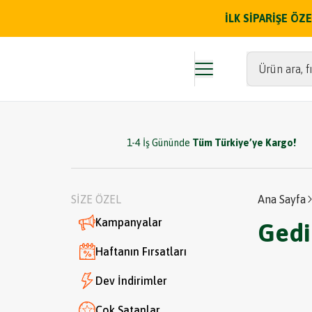
İLK SİPARİŞE Ö
Ürün ara, fı
1-4 İş Gününde
Tüm Türkiye’ye Kargo!
SİZE ÖZEL
Ana Sayfa
Kampanyalar
Gedi
Haftanın Fırsatları
Dev İndirimler
Çok Satanlar