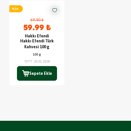
%
14
69.50 ₺
59.99 ₺
Hakkı Efendi
Hakkı Efendi Türk
Kahvesi 100 g
100 g
TETT
:
20.01.2028
Sepete Ekle