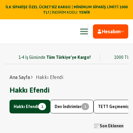
|
İLK SİPARİŞE ÖZEL ÜCRETSİZ KARGO
MİNİMUM SİPARİŞ LİMİTİ 1000
TL!
| İNDİRİM KODU:
YENİR
Hesabım
1-4 İş Gününde
Tüm Türkiye’ye Kargo!
1000 TL v
Ana Sayfa
Hakkı Efendi
Hakkı Efendi
Hakkı Efendi
Dev İndirimler
TETT Geçmemiş Ü
1
1
Son Eklenen