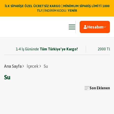
|
İLK SİPARİŞE ÖZEL ÜCRETSİZ KARGO
MİNİMUM SİPARİŞ LİMİTİ 1000
TL!
| İNDİRİM KODU:
YENİR
Hesabım
1-4 İş Gününde
Tüm Türkiye’ye Kargo!
2000 TL v
Ana Sayfa
İçecek
Su
Su
Son Eklenen