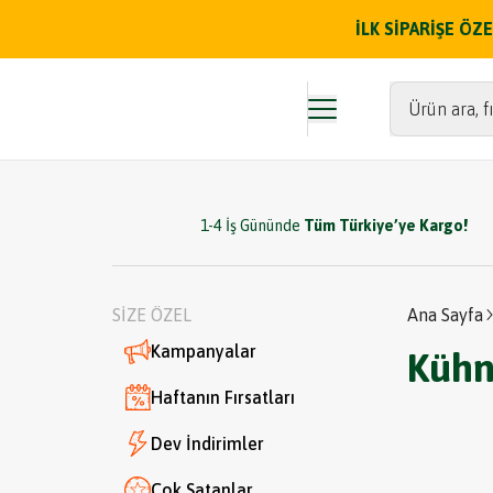
İLK SİPARİŞE Ö
Ürün ara, fı
1-4 İş Gününde
Tüm Türkiye’ye Kargo!
SİZE ÖZEL
Ana Sayfa
Kampanyalar
Küh
Haftanın Fırsatları
Dev İndirimler
Çok Satanlar