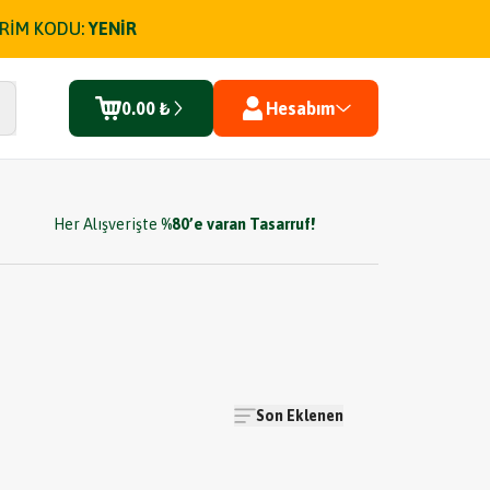
İRİM KODU:
YENİR
0.00 ₺
Hesabım
Her Alışverişte
%80’e varan Tasarruf!
Son Eklenen