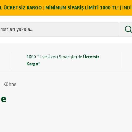
ZEL ÜCRETSİZ KARGO
MİNİMUM SİPARİŞ LİMİTİ 1000 TL!
| İND
|
rsatları yakala...
1000 TL ve Üzeri Siparişlerde
Ücretsiz
Kargo!
Kühne
ne