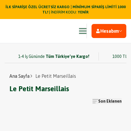
|
İLK SİPARİŞE ÖZEL ÜCRETSİZ KARGO
MİNİMUM SİPARİŞ LİMİTİ 1000
TL!
| İNDİRİM KODU:
YENİR
Hesabım
1-4 İş Gününde
Tüm Türkiye’ye Kargo!
1000 TL v
Ana Sayfa
Le Petit Marseillais
Le Petit Marseillais
Son Eklenen