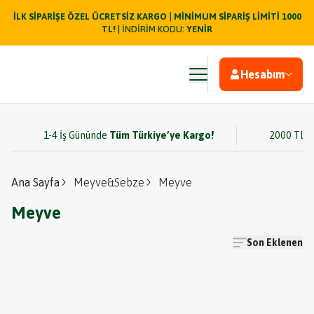
|
İLK SİPARİŞE ÖZEL ÜCRETSİZ KARGO
MİNİMUM SİPARİŞ LİMİTİ 1000
TL!
| İNDİRİM KODU:
YENİR
Hesabım
1-4 İş Gününde
Tüm Türkiye’ye Kargo!
2000 TL v
Ana Sayfa
Meyve&Sebze
Meyve
Meyve
Son Eklenen