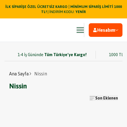
|
İLK SİPARİŞE ÖZEL ÜCRETSİZ KARGO
MİNİMUM SİPARİŞ LİMİTİ 1000
TL!
| İNDİRİM KODU:
YENİR
Hesabım
1-4 İş Gününde
Tüm Türkiye’ye Kargo!
1000 TL v
Ana Sayfa
Nissin
Nissin
Son Eklenen