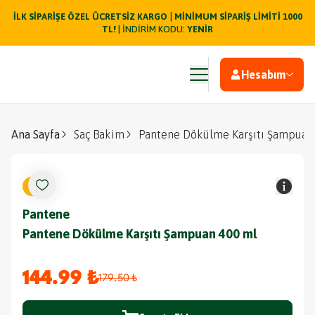
|
İLK SİPARİŞE ÖZEL ÜCRETSİZ KARGO
MİNİMUM SİPARİŞ LİMİTİ 1000
TL!
| İNDİRİM KODU:
YENİR
Hesabım
Ana Sayfa
Saç Bakim
Pantene Dökülme Karşıtı Şampuan
%
19
Pantene
Pantene Dökülme Karşıtı Şampuan 400 ml
144.99 ₺
179.50 ₺