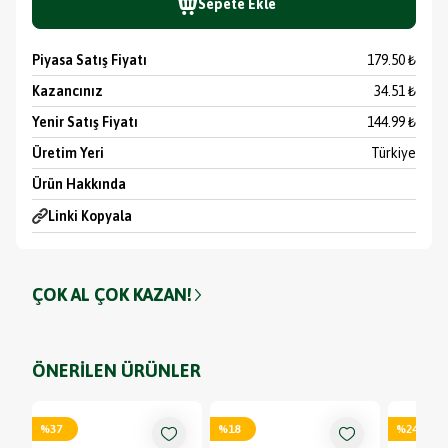
Sepete Ekle
Piyasa Satış Fiyatı
179.50 ₺
Kazancınız
34.51 ₺
Yenir Satış Fiyatı
144.99 ₺
Üretim Yeri
Türkiye
Ürün Hakkında
Linki Kopyala
ÇOK AL ÇOK KAZAN!
ÖNERİLEN ÜRÜNLER
%
37
%
18
%
24