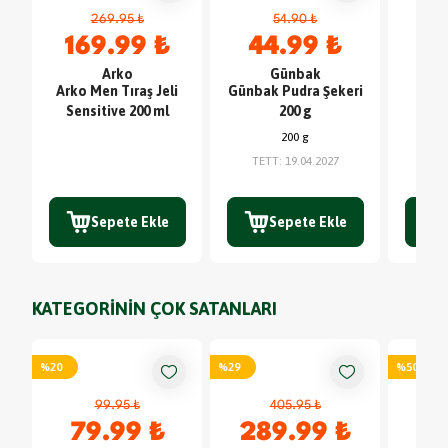
269.95 ₺
54.90 ₺
169.99 ₺
44.99 ₺
6
Arko
Günbak
Arko Men Tıraş Jeli
Günbak Pudra Şekeri
Ho
Sensitive 200 ml
200 g
Şam
200 g
TETT
:
19.04.2027
Sepete Ekle
Sepete Ekle
KATEGORİNİN ÇOK SATANLARI
%
20
%
29
%
50
99.95 ₺
405.95 ₺
79.99 ₺
289.99 ₺
4