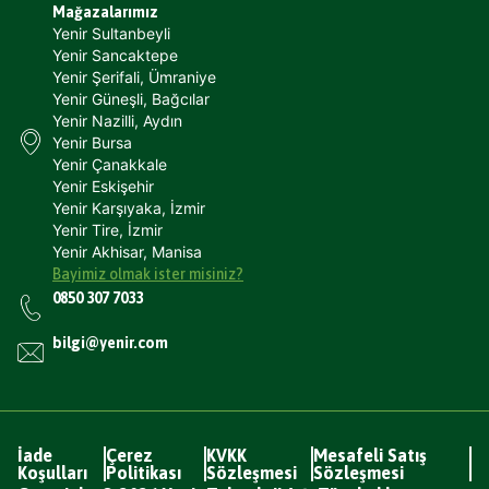
Mağazalarımız
Yenir Sultanbeyli
Yenir Sancaktepe
Yenir Şerifali, Ümraniye
Yenir Güneşli, Bağcılar
Yenir Nazilli, Aydın
Yenir Bursa
Yenir Çanakkale
Yenir Eskişehir
Yenir Karşıyaka, İzmir
Yenir Tire, İzmir
Yenir Akhisar, Manisa
Bayimiz olmak ister misiniz?
0850 307 7033
bilgi@yenir.com
İade
Çerez
KVKK
Mesafeli Satış
Koşulları
Politikası
Sözleşmesi
Sözleşmesi