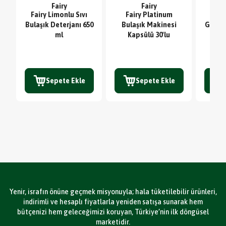
Fairy
Fairy
Fairy Limonlu Sıvı
Fairy Platinum
Sc
Bulaşık Deterjanı 650
Bulaşık Makinesi
Glute
ml
Kapsülü 30'lu
TE
Sepete Ekle
Sepete Ekle
Yenir, israfın önüne geçmek misyonuyla; hala tüketilebilir ürünleri,
indirimli ve hesaplı fiyatlarla yeniden satışa sunarak hem
bütçenizi hem geleceğimizi koruyan, Türkiye’nin ilk döngüsel
marketidir.