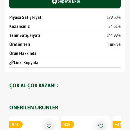
Sepete Ekle
Piyasa Satış Fiyatı
179.50 ₺
Kazancınız
34.51 ₺
Yenir Satış Fiyatı
144.99 ₺
Üretim Yeri
Türkiye
Ürün Hakkında
Linki Kopyala
ÇOK AL ÇOK KAZAN!
ÖNERİLEN ÜRÜNLER
%
46
%
20
%
37