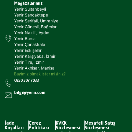
Mağazalarımız
Yenir Sultanbeyli
Yenir Sancaktepe
Yenir Şerifali, Ümraniye
Yenir Güneşli, Bağcılar
Yenir Nazilli, Aydın
Yenir Bursa
Yenir Çanakkale
Yenir Eskişehir
Yenir Karşıyaka, İzmir
Yenir Tire, İzmir
Yenir Akhisar, Manisa
Bayimiz olmak ister misiniz?
0850 307 7033
bilgi@yenir.com
İade
Çerez
KVKK
Mesafeli Satış
Koşulları
Politikası
Sözleşmesi
Sözleşmesi