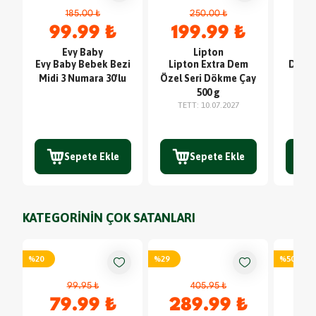
185.00 ₺
250.00 ₺
99.99 ₺
199.99 ₺
5
Evy Baby
Lipton
Evy Baby Bebek Bezi
Lipton Extra Dem
Dr.Oet
Midi 3 Numara 30'lu
Özel Seri Dökme Çay
Tarç
500 g
S
TETT
:
10.07.2027
TE
Sepete Ekle
Sepete Ekle
KATEGORİNİN ÇOK SATANLARI
%
20
%
29
%
50
99.95 ₺
405.95 ₺
79.99 ₺
289.99 ₺
4