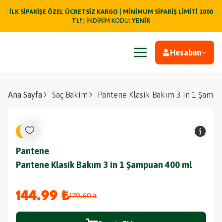
|
İLK SİPARİŞE ÖZEL ÜCRETSİZ KARGO
MİNİMUM SİPARİŞ LİMİTİ 1000
TL!
| İNDİRİM KODU:
YENİR
Hesabım
Ana Sayfa
Saç Bakim
Pantene Klasik Bakım 3 in 1 Şamp
%
19
Pantene
Pantene Klasik Bakım 3 in 1 Şampuan 400 ml
144.99 ₺
179.50 ₺