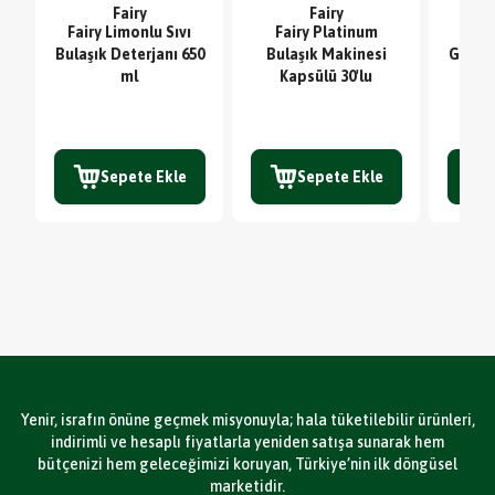
Fairy
Fairy
Fairy Limonlu Sıvı
Fairy Platinum
Sc
Bulaşık Deterjanı 650
Bulaşık Makinesi
Glute
ml
Kapsülü 30'lu
TE
Sepete Ekle
Sepete Ekle
Yenir, israfın önüne geçmek misyonuyla; hala tüketilebilir ürünleri,
indirimli ve hesaplı fiyatlarla yeniden satışa sunarak hem
bütçenizi hem geleceğimizi koruyan, Türkiye’nin ilk döngüsel
marketidir.