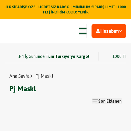
|
İLK SİPARİŞE ÖZEL ÜCRETSİZ KARGO
MİNİMUM SİPARİŞ LİMİTİ 1000
TL!
| İNDİRİM KODU:
YENİR
Hesabım
1-4 İş Gününde
Tüm Türkiye’ye Kargo!
1000 TL v
Ana Sayfa
Pj Maskl
Pj Maskl
Son Eklenen