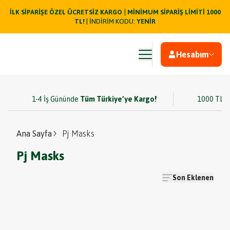
|
İLK SİPARİŞE ÖZEL ÜCRETSİZ KARGO
MİNİMUM SİPARİŞ LİMİTİ 1000
TL!
| İNDİRİM KODU:
YENİR
Hesabım
1-4 İş Gününde
Tüm Türkiye’ye Kargo!
1000 TL v
Ana Sayfa
Pj Masks
Pj Masks
Son Eklenen