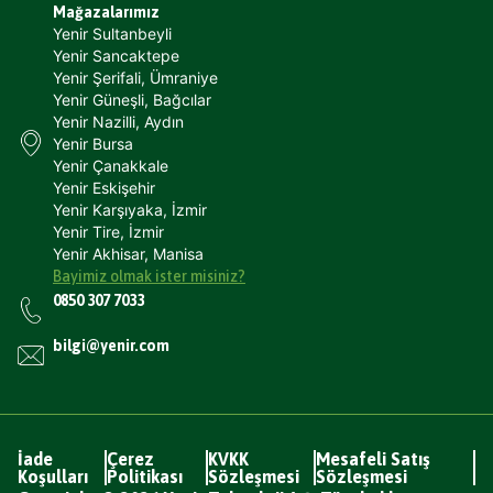
Mağazalarımız
Yenir Sultanbeyli
Yenir Sancaktepe
Yenir Şerifali, Ümraniye
Yenir Güneşli, Bağcılar
Yenir Nazilli, Aydın
Yenir Bursa
Yenir Çanakkale
Yenir Eskişehir
Yenir Karşıyaka, İzmir
Yenir Tire, İzmir
Yenir Akhisar, Manisa
Bayimiz olmak ister misiniz?
0850 307 7033
bilgi@yenir.com
İade
Çerez
KVKK
Mesafeli Satış
Koşulları
Politikası
Sözleşmesi
Sözleşmesi