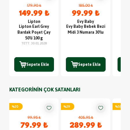
179.90 ₺
185.00 ₺
149.99 ₺
99.99 ₺
5
Lipton
Evy Baby
Lipton Earl Grey
Evy Baby Bebek Bezi
Tuk
Bardak Poşet Çay
Midi 3 Numara 30'lu
Bar
TE
50'li 100 g
TETT
:
30.01.2028
Sepete Ekle
Sepete Ekle
KATEGORİNİN ÇOK SATANLARI
%
20
%
29
%
50
99.95 ₺
405.95 ₺
79.99 ₺
289.99 ₺
4