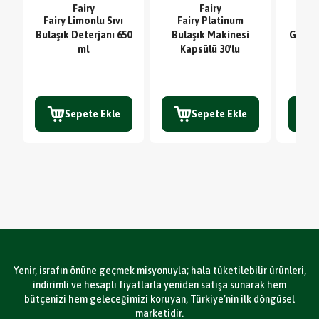
Fairy
Fairy
Fairy Limonlu Sıvı
Fairy Platinum
Sc
Bulaşık Deterjanı 650
Bulaşık Makinesi
Glute
ml
Kapsülü 30'lu
TE
Sepete Ekle
Sepete Ekle
Yenir, israfın önüne geçmek misyonuyla; hala tüketilebilir ürünleri,
indirimli ve hesaplı fiyatlarla yeniden satışa sunarak hem
bütçenizi hem geleceğimizi koruyan, Türkiye’nin ilk döngüsel
marketidir.