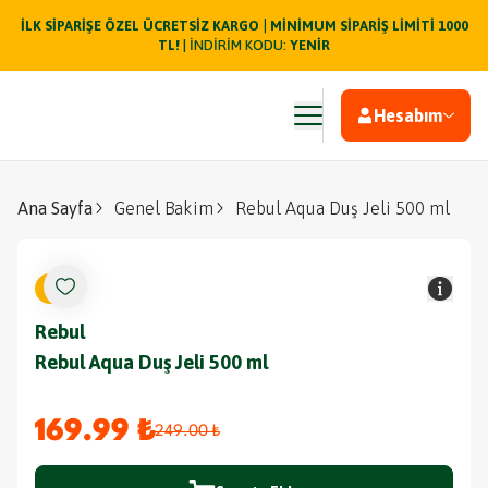
|
İLK SİPARİŞE ÖZEL ÜCRETSİZ KARGO
MİNİMUM SİPARİŞ LİMİTİ 1000
TL!
| İNDİRİM KODU:
YENİR
Hesabım
Ana Sayfa
Genel Bakim
Rebul Aqua Duş Jeli 500 ml
%
32
Rebul
Rebul Aqua Duş Jeli 500 ml
169.99 ₺
249.00 ₺