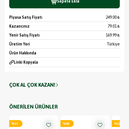
Sepete Ekle
Piyasa Satış Fiyatı
249.00 ₺
Kazancınız
79.01 ₺
Yenir Satış Fiyatı
169.99 ₺
Üretim Yeri
Türkiye
Ürün Hakkında
Linki Kopyala
ÇOK AL ÇOK KAZAN!
ÖNERİLEN ÜRÜNLER
%
17
%
46
%
32