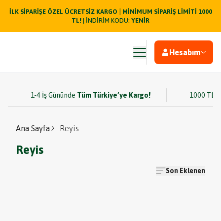
|
İLK SİPARİŞE ÖZEL ÜCRETSİZ KARGO
MİNİMUM SİPARİŞ LİMİTİ 1000
TL!
| İNDİRİM KODU:
YENİR
Hesabım
1-4 İş Gününde
Tüm Türkiye’ye Kargo!
1000 TL v
Ana Sayfa
Reyis
Reyis
Son Eklenen