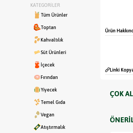
KATEGORİLER
Tüm Ürünler
Toptan
Ürün Hakkın
Kahvaltılık
Süt Ürünleri
İçecek
Linki Kopy
Fırından
Yiyecek
ÇOK AL
Temel Gıda
Vegan
ÖNERİ
Atıştırmalık