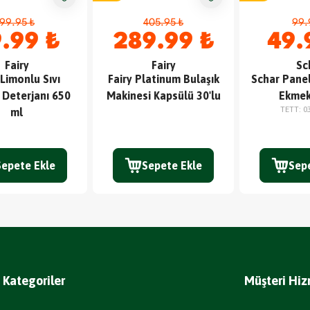
99.95 ₺
405.95 ₺
99.
.99 ₺
289.99 ₺
49.
Fairy
Fairy
Sc
 Limonlu Sıvı
Fairy Platinum Bulaşık
Schar Panel
 Deterjanı 650
Makinesi Kapsülü 30'lu
Ekmek
TETT
:
0
ml
Sepete Ekle
Sepete Ekle
Sep
Kategoriler
Müşteri Hiz