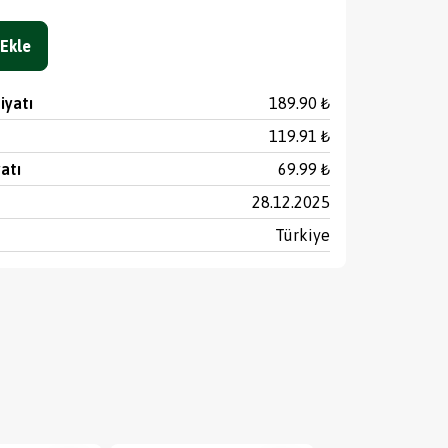
Ekle
iyatı
189.90 ₺
119.91 ₺
yatı
69.99 ₺
28.12.2025
Türkiye