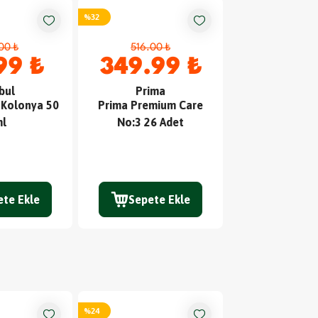
%
32
%
11
00 ₺
516.00 ₺
90.00 
99 ₺
349.99 ₺
79.9
bul
Prima
Sleep
 Kolonya 50
Prima Premium Care
Sleepy Bio N
l
No:3 26 Adet
Premium Plus 
Ped No:3 Gec
ete Ekle
Sepete Ekle
Sepete
%
24
%
31