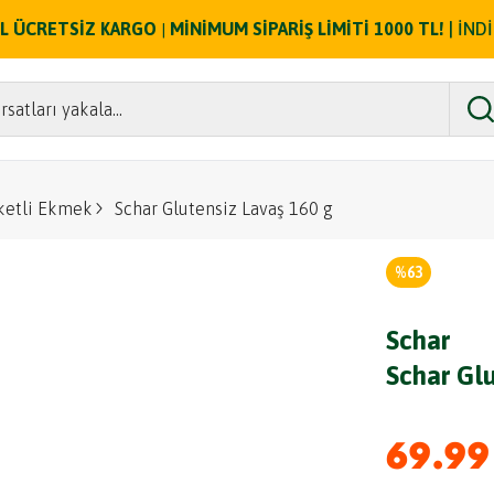
ZEL ÜCRETSİZ KARGO
MİNİMUM SİPARİŞ LİMİTİ 1000 TL!
| İND
|
rsatları yakala...
ketli Ekmek
Schar Glutensiz Lavaş 160 g
%
63
Schar
Schar Gl
69.99