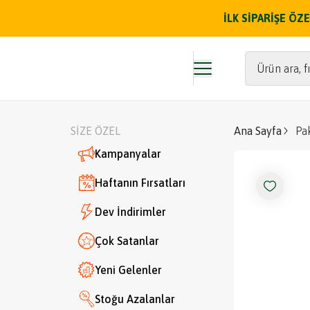
İLK SİPARİŞE Ö
Ürün ara, fı
SİZE ÖZEL
Ana Sayfa
Pa
Kampanyalar
Haftanın Fırsatları
Dev İndirimler
Çok Satanlar
Yeni Gelenler
Stoğu Azalanlar