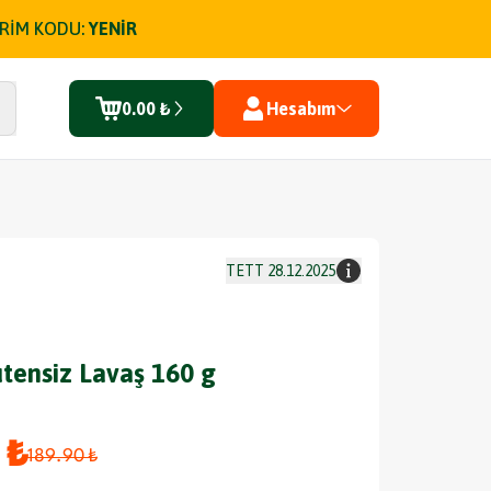
İRİM KODU:
YENİR
0.00 ₺
Hesabım
TETT
28.12.2025
utensiz Lavaş 160 g
 ₺
189.90 ₺