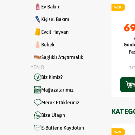
Ev Bakım
%
18
Kişisel Bakım
69
Evcil Hayvan
Bebek
Günb
Fa
Sağlıklı Atıştırmalık
YENİR
TE
Biz Kimiz?
Mağazalarımız
Merak Ettikleriniz
KATEG
Bize Ulaşın
E-Bültene Kaydolun
%
20