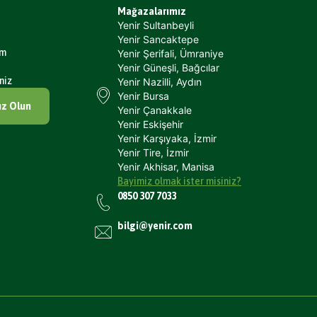
Mağazalarımız
Yenir Sultanbeyli
Yenir Sancaktepe
um
Yenir Şerifali, Ümraniye
Yenir Güneşli, Bağcılar
niz
Yenir Nazilli, Aydın
Yenir Bursa
ız Olun
Yenir Çanakkale
Yenir Eskişehir
Yenir Karşıyaka, İzmir
Yenir Tire, İzmir
Yenir Akhisar, Manisa
Bayimiz olmak ister misiniz?
0850 307 7033
bilgi@yenir.com