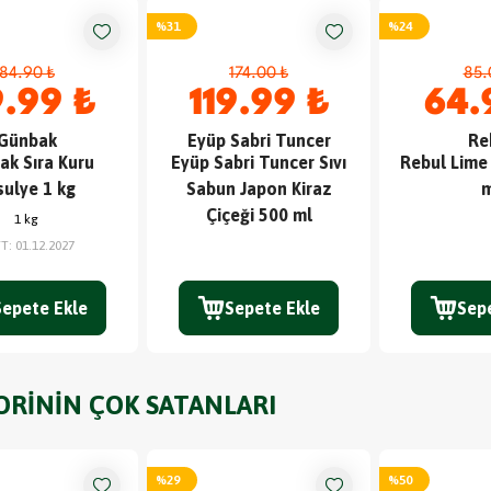
%
31
%
24
84.90 ₺
174.00 ₺
85.
.99 ₺
119.99 ₺
64.
Günbak
Eyüp Sabri Tuncer
Re
ak Sıra Kuru
Eyüp Sabri Tuncer Sıvı
Rebul Lime
sulye 1 kg
Sabun Japon Kiraz
m
Çiçeği 500 ml
1 kg
TT
:
01.12.2027
Sepete Ekle
Sepete Ekle
Sep
ORİNİN ÇOK SATANLARI
%
29
%
50