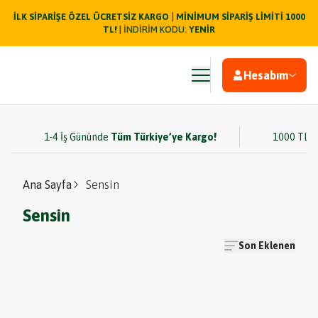
|
İLK SİPARİŞE ÖZEL ÜCRETSİZ KARGO
MİNİMUM SİPARİŞ LİMİTİ 1000
TL!
| İNDİRİM KODU:
YENİR
Hesabım
1-4 İş Gününde
Tüm Türkiye’ye Kargo!
1000 TL v
Ana Sayfa
Sensin
Sensin
Son Eklenen