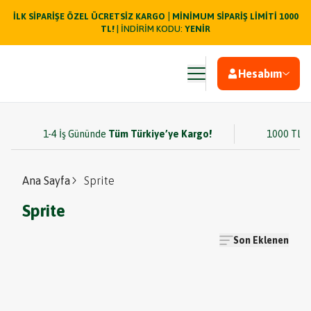
|
İLK SİPARİŞE ÖZEL ÜCRETSİZ KARGO
MİNİMUM SİPARİŞ LİMİTİ 1000
TL!
| İNDİRİM KODU:
YENİR
Hesabım
1-4 İş Gününde
Tüm Türkiye’ye Kargo!
1000 TL v
Ana Sayfa
Sprite
Sprite
Son Eklenen