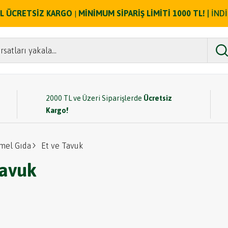
ZEL ÜCRETSİZ KARGO
MİNİMUM SİPARİŞ LİMİTİ 1000 TL!
| İND
|
rsatları yakala...
2000 TL ve Üzeri Siparişlerde
Ücretsiz
Kargo!
mel Gıda
Et ve Tavuk
Tavuk