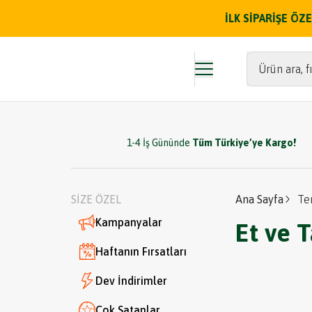
İLK SİPARİŞE Ö
Ürün ara, fı
1-4 İş Gününde
Tüm Türkiye’ye Kargo!
SİZE ÖZEL
Ana Sayfa
Te
Kampanyalar
Et ve 
Haftanın Fırsatları
Dev İndirimler
Çok Satanlar