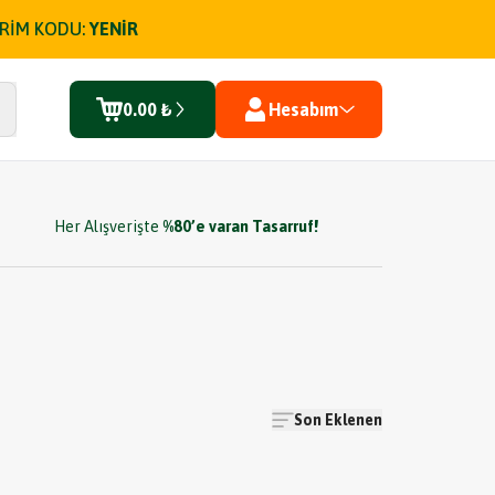
İRİM KODU:
YENİR
0.00 ₺
Hesabım
Her Alışverişte
%80’e varan Tasarruf!
Son Eklenen