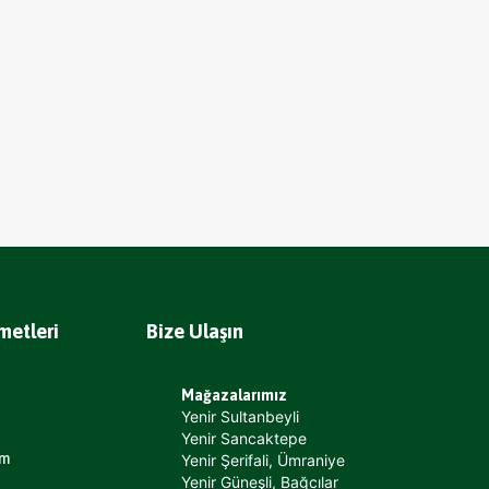
metleri
Bize Ulaşın
Mağazalarımız
Yenir Sultanbeyli
Yenir Sancaktepe
um
Yenir Şerifali, Ümraniye
Yenir Güneşli, Bağcılar