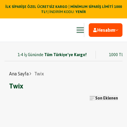
|
İLK SİPARİŞE ÖZEL ÜCRETSİZ KARGO
MİNİMUM SİPARİŞ LİMİTİ 1000
TL!
| İNDİRİM KODU:
YENİR
Hesabım
1-4 İş Gününde
Tüm Türkiye’ye Kargo!
1000 TL v
Ana Sayfa
Twix
Twix
Son Eklenen