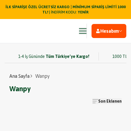
|
İLK SİPARİŞE ÖZEL ÜCRETSİZ KARGO
MİNİMUM SİPARİŞ LİMİTİ 1000
TL!
| İNDİRİM KODU:
YENİR
Hesabım
1-4 İş Gününde
Tüm Türkiye’ye Kargo!
1000 TL v
Ana Sayfa
Wanpy
Wanpy
Son Eklenen