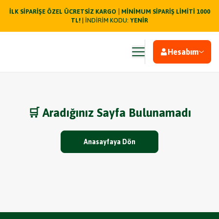
|
İLK SİPARİŞE ÖZEL ÜCRETSİZ KARGO
MİNİMUM SİPARİŞ LİMİTİ 1000
TL!
| İNDİRİM KODU:
YENİR
Hesabım
🛒 Aradığınız Sayfa Bulunamadı
Anasayfaya Dön