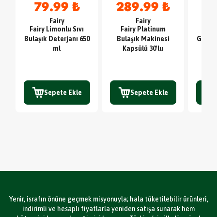
79.99 ₺
289.99 ₺
4
Fairy
Fairy
Fairy Limonlu Sıvı
Fairy Platinum
Sc
Bulaşık Deterjanı 650
Bulaşık Makinesi
Glute
ml
Kapsülü 30'lu
TE
Sepete Ekle
Sepete Ekle
Yenir, israfın önüne geçmek misyonuyla; hala tüketilebilir ürünleri,
indirimli ve hesaplı fiyatlarla yeniden satışa sunarak hem