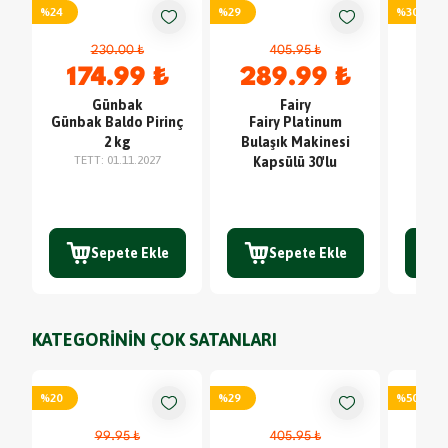
%
24
%
29
%
30
230.00 ₺
405.95 ₺
174.99 ₺
289.99 ₺
6
Günbak
Fairy
Günbak Baldo Pirinç
Fairy Platinum
Ark
2 kg
Bulaşık Makinesi
Touc
TETT
:
01.11.2027
Kapsülü 30'lu
Sepete Ekle
Sepete Ekle
KATEGORİNİN ÇOK SATANLARI
%
20
%
29
%
50
99.95 ₺
405.95 ₺