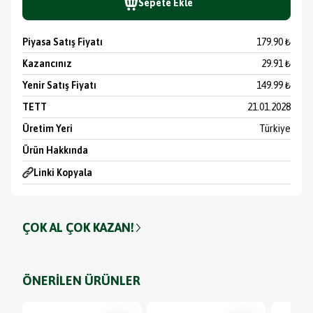
Sepete Ekle
Piyasa Satış Fiyatı
179.90 ₺
Kazancınız
29.91 ₺
Yenir Satış Fiyatı
149.99 ₺
TETT
21.01.2028
Üretim Yeri
Türkiye
Ürün Hakkında
Linki Kopyala
ÇOK AL ÇOK KAZAN!
ÖNERİLEN ÜRÜNLER