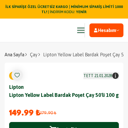
|
İLK SİPARİŞE ÖZEL ÜCRETSİZ KARGO
MİNİMUM SİPARİŞ LİMİTİ 1000
TL!
| İNDİRİM KODU:
YENİR
Hesabım
Ana Sayfa
Çay
Lipton Yellow Label Bardak Poşet Çay 50'
%
17
TETT
21.01.2028
Lipton
Lipton Yellow Label Bardak Poşet Çay 50'li 100 g
149.99 ₺
179.90 ₺