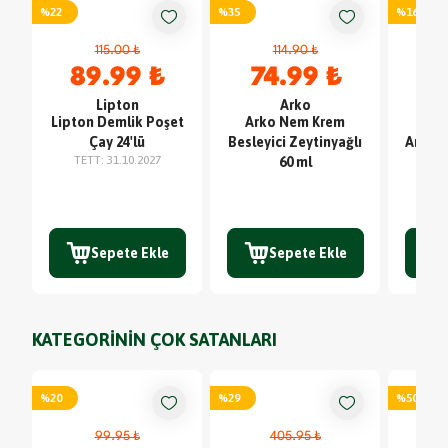
%
22
%
35
%
16
115.00 ₺
114.90 ₺
89.99 ₺
74.99 ₺
7
Lipton
Arko
C
Lipton Demlik Poşet
Arko Nem Krem
Cafe
Çay 24'lü
Besleyici Zeytinyağlı
Arada 
TETT
:
31.10.2027
60 ml
TE
Sepete Ekle
Sepete Ekle
KATEGORİNİN ÇOK SATANLARI
%
20
%
29
%
50
99.95 ₺
405.95 ₺