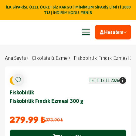
|
İLK SİPARİŞE ÖZEL ÜCRETSİZ KARGO
MİNİMUM SİPARİŞ LİMİTİ 1000
TL!
| İNDİRİM KODU:
YENİR
Hesabım
Ana Sayfa
Çikolata & Ezme
Fiskobirlik Fındık Ezmesi 30
%
25
TETT
17.11.2026
Fiskobirlik
Fiskobirlik Fındık Ezmesi 300 g
279.99 ₺
373.90 ₺