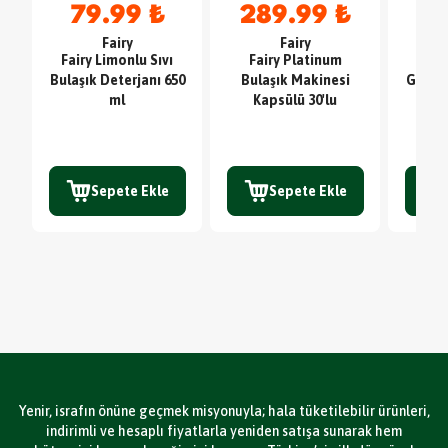
79.99 ₺
289.99 ₺
4
Fairy
Fairy
Fairy Limonlu Sıvı
Fairy Platinum
Sc
Bulaşık Deterjanı 650
Bulaşık Makinesi
Glute
ml
Kapsülü 30'lu
TE
Sepete Ekle
Sepete Ekle
Yenir, israfın önüne geçmek misyonuyla; hala tüketilebilir ürünleri,
indirimli ve hesaplı fiyatlarla yeniden satışa sunarak hem