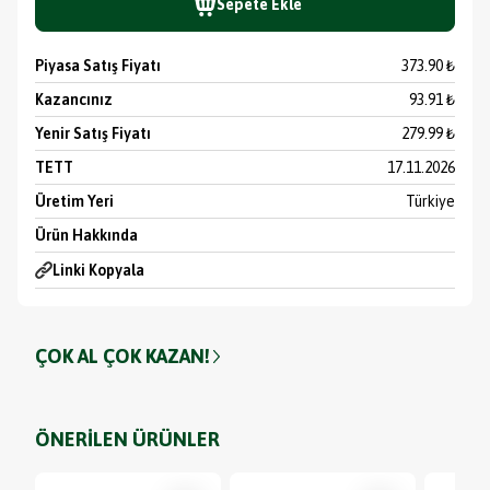
Sepete Ekle
Piyasa Satış Fiyatı
373.90 ₺
Kazancınız
93.91 ₺
Yenir Satış Fiyatı
279.99 ₺
TETT
17.11.2026
Üretim Yeri
Türkiye
Ürün Hakkında
Linki Kopyala
ÇOK AL ÇOK KAZAN!
ÖNERİLEN ÜRÜNLER