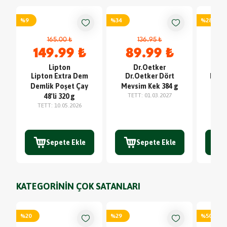
%
9
%
34
%
28
165.00 ₺
136.95 ₺
149.99 ₺
89.99 ₺
56
Lipton
Dr.Oetker
Lipton Extra Dem
Dr.Oetker Dört
Prim
Demlik Poşet Çay
Mevsim Kek 384 g
Eko
TETT
:
01.03.2027
48'li 320 g
No
TETT
:
10.05.2026
Sepete Ekle
Sepete Ekle
KATEGORİNİN ÇOK SATANLARI
%
20
%
29
%
50