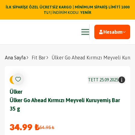
|
İLK SİPARİŞE ÖZEL ÜCRETSİZ KARGO
MİNİMUM SİPARİŞ LİMİTİ 1000
TL!
| İNDİRİM KODU:
YENİR
Hesabım
Ana Sayfa
Fit Bar
Ülker Go Ahead Kırmızı Meyveli Kuruy
%
36
TETT
25.09.2025
Ülker
Ülker Go Ahead Kırmızı Meyveli Kuruyemiş Bar
35 g
34.99 ₺
54.95 ₺