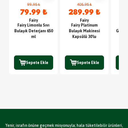
99.95 ₺
405.95 ₺
79.99 ₺
289.99 ₺
4
Fairy
Fairy
Fairy Limonlu Sıvı
Fairy Platinum
Sc
Bulaşık Deterjanı 650
Bulaşık Makinesi
Glute
ml
Kapsülü 30'lu
TE
Sepete Ekle
Sepete Ekle
Yenir, israfın önüne geçmek misyonuyla; hala tüketilebilir ürünleri,