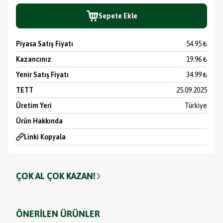
Sepete Ekle
Piyasa Satış Fiyatı
54.95 ₺
Kazancınız
19.96 ₺
Yenir Satış Fiyatı
34.99 ₺
TETT
25.09.2025
Üretim Yeri
Türkiye
Ürün Hakkında
Linki Kopyala
ÇOK AL ÇOK KAZAN!
ÖNERİLEN ÜRÜNLER