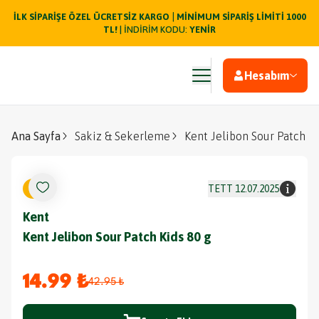
|
İLK SİPARİŞE ÖZEL ÜCRETSİZ KARGO
MİNİMUM SİPARİŞ LİMİTİ 1000
TL!
| İNDİRİM KODU:
YENİR
Hesabım
Ana Sayfa
Sakiz & Sekerleme
Kent Jelibon Sour Patch Ki
%
65
TETT
12.07.2025
Kent
Kent Jelibon Sour Patch Kids 80 g
14.99 ₺
42.95 ₺