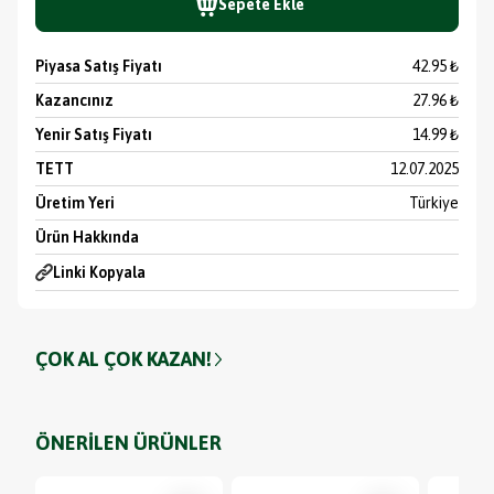
Sepete Ekle
Piyasa Satış Fiyatı
42.95 ₺
Kazancınız
27.96 ₺
Yenir Satış Fiyatı
14.99 ₺
TETT
12.07.2025
Üretim Yeri
Türkiye
Ürün Hakkında
Linki Kopyala
ÇOK AL ÇOK KAZAN!
ÖNERİLEN ÜRÜNLER