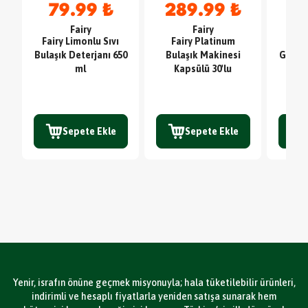
79.99 ₺
289.99 ₺
4
Fairy
Fairy
Fairy Limonlu Sıvı
Fairy Platinum
Sc
Bulaşık Deterjanı 650
Bulaşık Makinesi
Glute
ml
Kapsülü 30'lu
TE
Sepete Ekle
Sepete Ekle
Yenir, israfın önüne geçmek misyonuyla; hala tüketilebilir ürünleri,
indirimli ve hesaplı fiyatlarla yeniden satışa sunarak hem