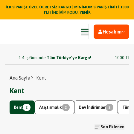
|
İLK SİPARİŞE ÖZEL ÜCRETSİZ KARGO
MİNİMUM SİPARİŞ LİMİTİ 1000
TL!
| İNDİRİM KODU:
YENİR
Hesabım
1-4 İş Gününde
Tüm Türkiye’ye Kargo!
1000 TL v
Ana Sayfa
Kent
Kent
Kent
Atıştırmalık
Dev İndirimler
Tüm Ü
2
2
2
Son Eklenen