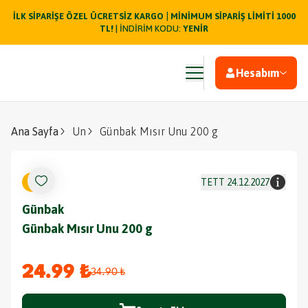
|
İLK SİPARİŞE ÖZEL ÜCRETSİZ KARGO
MİNİMUM SİPARİŞ LİMİTİ 1000
TL!
| İNDİRİM KODU:
YENİR
Hesabım
Ana Sayfa
Un
Günbak Mısır Unu 200 g
%
28
TETT
24.12.2027
Günbak
Günbak Mısır Unu 200 g
24.99 ₺
34.90 ₺