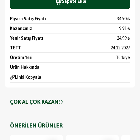
Sepete Ekle
Piyasa Satış Fiyatı
34.90 ₺
Kazancınız
9.91 ₺
Yenir Satış Fiyatı
24.99 ₺
TETT
24.12.2027
Üretim Yeri
Türkiye
Ürün Hakkında
Linki Kopyala
ÇOK AL ÇOK KAZAN!
ÖNERİLEN ÜRÜNLER