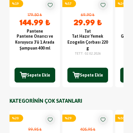
%
19
%
57
%
24
179.50 ₺
69.90 ₺
144.99 ₺
29.99 ₺
1
Pantene
Tat
Pantene Onarıcı ve
Tat Hazır Yemek
Günba
Koruyucu 3'ü 1 Arada
Ezogelin Çorbası 220
TE
Şampuan 400 ml
g
TETT
:
02.02.2026
Sepete Ekle
Sepete Ekle
KATEGORİNİN ÇOK SATANLARI
%
20
%
29
%
50
99.95 ₺
405.95 ₺