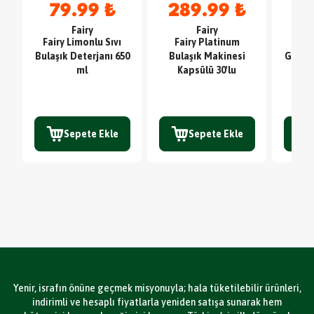
79.99 ₺
289.99 ₺
4
Fairy
Fairy
Fairy Limonlu Sıvı
Fairy Platinum
Sc
Bulaşık Deterjanı 650
Bulaşık Makinesi
Glute
ml
Kapsülü 30'lu
TE
Sepete Ekle
Sepete Ekle
Yenir, israfın önüne geçmek misyonuyla; hala tüketilebilir ürünleri,
indirimli ve hesaplı fiyatlarla yeniden satışa sunarak hem