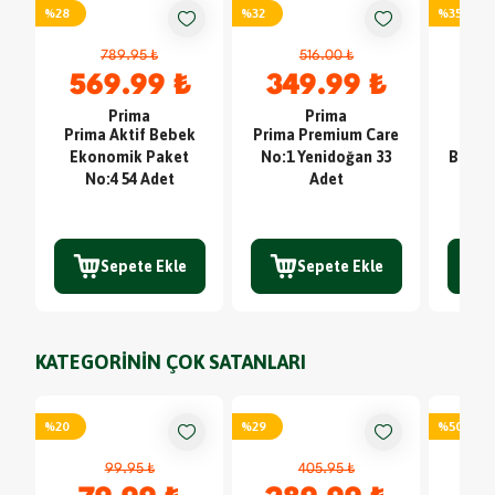
%
28
%
32
%
35
789.95 ₺
516.00 ₺
569.99 ₺
349.99 ₺
7
Prima
Prima
Prima Aktif Bebek
Prima Premium Care
Ark
Ekonomik Paket
No:1 Yenidoğan 33
Besley
No:4 54 Adet
Adet
Sepete Ekle
Sepete Ekle
KATEGORİNİN ÇOK SATANLARI
%
20
%
29
%
50
99.95 ₺
405.95 ₺