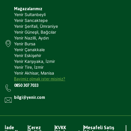
Mağazalarımız
Yenir Sultanbeyli
Yenir Sancaktepe
Yenir Şerifali, Ümraniye
Yenir Güneşli, Bağcılar
Yenir Nazilli, Aydın
Yenir Bursa
Yenir Çanakkale
Yenir Eskişehir
Yenir Karşıyaka, İzmir
Yenir Tire, İzmir
Yenir Akhisar, Manisa
Bayimiz olmak ister misiniz?
0850 307 7033
bilgi@yenir.com
İade
Çerez
KVKK
Mesafeli Satış