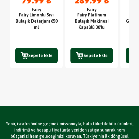
79.99 ₺
289.99 ₺
4
Fairy
Fairy
Fairy Limonlu Sıvı
Fairy Platinum
Sc
Bulaşık Deterjanı 650
Bulaşık Makinesi
Glute
ml
Kapsülü 30'lu
TE
Sepete Ekle
Sepete Ekle
Yenir, israfın önüne geçmek misyonuyla; hala tüketilebilir ürünleri,
indirimli ve hesaplı fiyatlarla yeniden satışa sunarak hem
bütçenizi hem geleceğimizi koruyan, Türkiye’nin ilk döngüsel