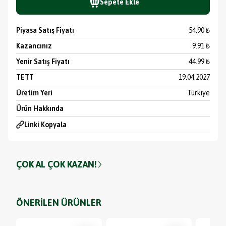
Sepete Ekle
Piyasa Satış Fiyatı
54.90 ₺
Kazancınız
9.91 ₺
Yenir Satış Fiyatı
44.99 ₺
TETT
19.04.2027
Üretim Yeri
Türkiye
Ürün Hakkında
Linki Kopyala
ÇOK AL ÇOK KAZAN!
ÖNERİLEN ÜRÜNLER