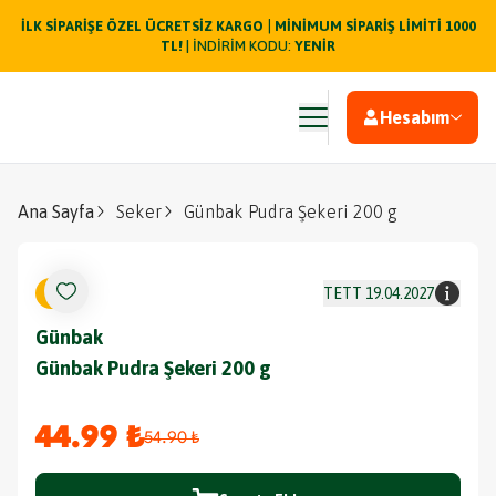
|
İLK SİPARİŞE ÖZEL ÜCRETSİZ KARGO
MİNİMUM SİPARİŞ LİMİTİ 1000
TL!
| İNDİRİM KODU:
YENİR
Hesabım
Ana Sayfa
Seker
Günbak Pudra Şekeri 200 g
%
18
TETT
19.04.2027
Günbak
Günbak Pudra Şekeri 200 g
44.99 ₺
54.90 ₺