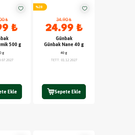
%
28
%
50
00 ₺
34.90 ₺
79.90 
99 ₺
24.99 ₺
39.9
bak
Günbak
Sleep
mik 500 g
Günbak Nane 40 g
Sleepy Bio N
Hijyenik Ped
0 g
40 g
8.07.2027
TETT
:
01.12.2027
ete Ekle
Sepete Ekle
Sepete