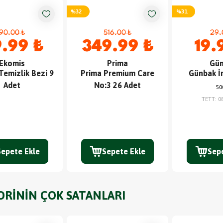
%
32
%
31
90.00 ₺
516.00 ₺
29.
.99 ₺
349.99 ₺
19.
Ekomis
Prima
Gün
Temizlik Bezi 9
Prima Premium Care
Günbak İr
Adet
No:3 26 Adet
50
TETT
:
0
Sepete Ekle
Sepete Ekle
Sep
ORİNİN ÇOK SATANLARI