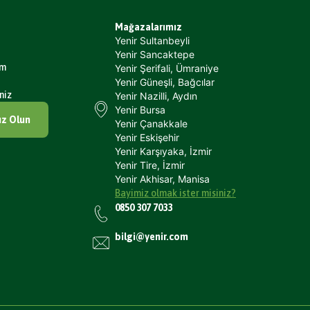
Mağazalarımız
Yenir Sultanbeyli
Yenir Sancaktepe
um
Yenir Şerifali, Ümraniye
Yenir Güneşli, Bağcılar
niz
Yenir Nazilli, Aydın
Yenir Bursa
ız Olun
Yenir Çanakkale
Yenir Eskişehir
Yenir Karşıyaka, İzmir
Yenir Tire, İzmir
Yenir Akhisar, Manisa
Bayimiz olmak ister misiniz?
0850 307 7033
bilgi@yenir.com