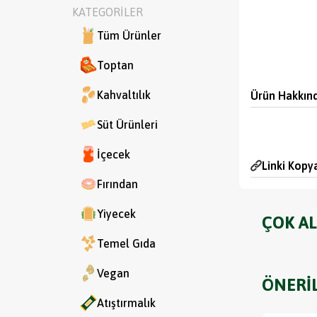
KATEGORİLER
Tüm Ürünler
Toptan
Kahvaltılık
Ürün Hakkın
Süt Ürünleri
İçecek
Linki Kopy
Fırından
Yiyecek
ÇOK AL
Temel Gıda
Vegan
ÖNERİ
Atıştırmalık