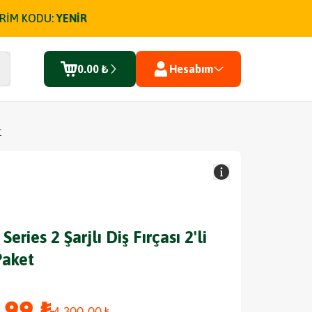
İRİM KODU:
YENİR
0.00 ₺
Hesabım
t
Series 2 Şarjlı Diş Fırçası 2'li
Paket