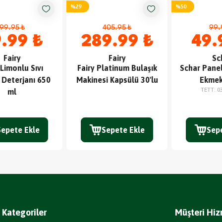
%
29
%
50
99.95 ₺
405.95 ₺
99.
.99 ₺
289.99 ₺
49.
Fairy
Fairy
Sc
 Limonlu Sıvı
Fairy Platinum Bulaşık
Schar Panel
 Deterjanı 650
Makinesi Kapsülü 30'lu
Ekmek
TETT
:
0
ml
Sepete Ekle
Sepete Ekle
Sep
Kategoriler
Müşteri Hiz