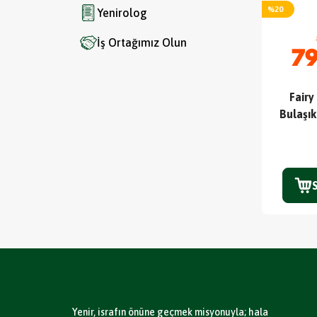
%
20
Yenirolog
İş Ortağımız Olun
79
Fairy
Bulaşık
Yenir, israfın önüne geçmek misyonuyla; hala