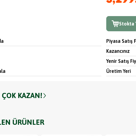
3,299
Stokta 
da
Piyasa Satış F
Kazancınız
Yenir Satış Fi
ala
Üretim Yeri
 ÇOK KAZAN!
LEN ÜRÜNLER