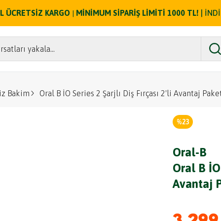
ZEL ÜCRETSİZ KARGO
MİNİMUM SİPARİŞ LİMİTİ 1000 TL!
| İND
|
rsatları yakala...
iz Bakim
Oral B İO Series 2 Şarjlı Diş Fırçası 2'li Avantaj Pake
%
23
Oral-B
Oral B İO 
Avantaj 