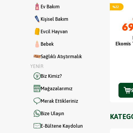
Ev Bakım
%
22
Kişisel Bakım
69
Evcil Hayvan
Ekomis 
Bebek
Sağlıklı Atıştırmalık
YENİR
Biz Kimiz?
Mağazalarımız
Merak Ettikleriniz
Bize Ulaşın
KATEG
E-Bültene Kaydolun