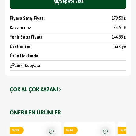
Sepete Ekle
Piyasa Satış Fiyatı
179.50 ₺
Kazancınız
34.51 ₺
Yenir Satış Fiyatı
144.99 ₺
Üretim Yeri
Türkiye
Ürün Hakkında
Linki Kopyala
ÇOK AL ÇOK KAZAN!
ÖNERİLEN ÜRÜNLER
%
19
%
46
%
35