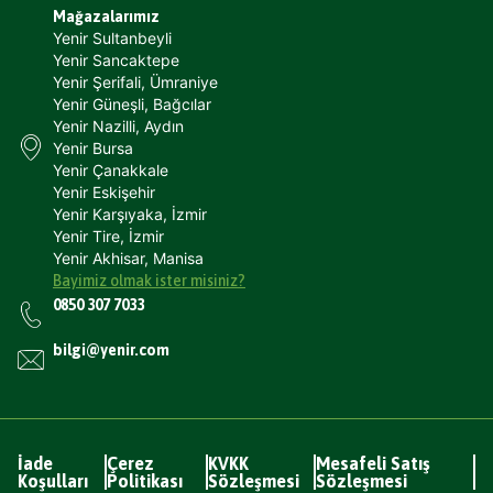
Mağazalarımız
Yenir Sultanbeyli
Yenir Sancaktepe
Yenir Şerifali, Ümraniye
Yenir Güneşli, Bağcılar
Yenir Nazilli, Aydın
Yenir Bursa
Yenir Çanakkale
Yenir Eskişehir
Yenir Karşıyaka, İzmir
Yenir Tire, İzmir
Yenir Akhisar, Manisa
Bayimiz olmak ister misiniz?
0850 307 7033
bilgi@yenir.com
İade
Çerez
KVKK
Mesafeli Satış
Koşulları
Politikası
Sözleşmesi
Sözleşmesi