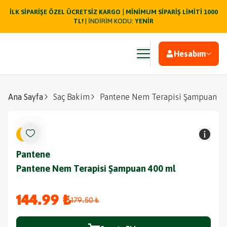
|
İLK SİPARİŞE ÖZEL ÜCRETSİZ KARGO
MİNİMUM SİPARİŞ LİMİTİ 1000
TL!
| İNDİRİM KODU:
YENİR
Hesabım
Ana Sayfa
Saç Bakim
Pantene Nem Terapisi Şampuan 4
%
19
Pantene
Pantene Nem Terapisi Şampuan 400 ml
144.99 ₺
179.50 ₺