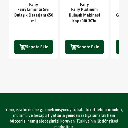
Fairy
Fairy
Fairy Limonlu Sıvı
Fairy Platinum
Sc
Bulaşık Deterjanı 650
Bulaşık Makinesi
Glute
ml
Kapsülü 30'lu
TE
Sepete Ekle
Sepete Ekle
Yenir, israfın önüne geçmek misyonuyla; hala tüketilebilir ürünleri,
indirimli ve hesaplı fiyatlarla yeniden satışa sunarak hem
bütçenizi hem geleceğimizi koruyan, Türkiye’nin ilk döngüsel
marketidir.