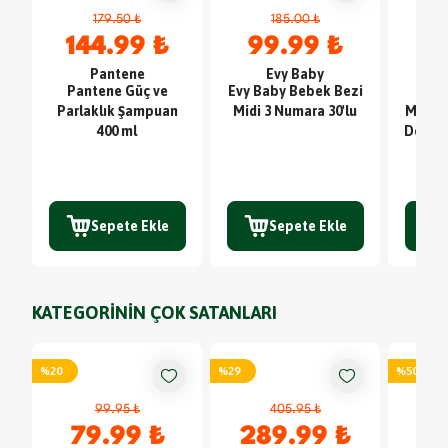
179.50 ₺
185.00 ₺
144.99 ₺
99.99 ₺
9
Pantene
Evy Baby
Pantene Güç ve
Evy Baby Bebek Bezi
Fi
Parlaklık Şampuan
Midi 3 Numara 30'lu
Makine
400 ml
Derinl
Sepete Ekle
Sepete Ekle
KATEGORİNİN ÇOK SATANLARI
%
20
%
29
%
50
99.95 ₺
405.95 ₺
79.99 ₺
289.99 ₺
4