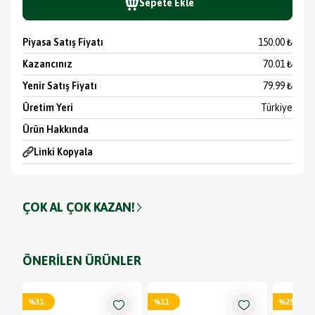
Sepete Ekle
Piyasa Satış Fiyatı
150.00 ₺
Kazancınız
70.01 ₺
Yenir Satış Fiyatı
79.99 ₺
Üretim Yeri
Türkiye
Ürün Hakkında
Linki Kopyala
ÇOK AL ÇOK KAZAN!
ÖNERİLEN ÜRÜNLER
%
31
%
11
%
25