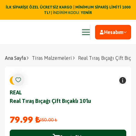
|
İLK SİPARİŞE ÖZEL ÜCRETSİZ KARGO
MİNİMUM SİPARİŞ LİMİTİ 1000
TL!
| İNDİRİM KODU:
YENİR
Hesabım
Ana Sayfa
Tiras Malzemeleri
Real Tıraş Bıçağı Çift Bıçak
%
47
REAL
Real Tıraş Bıçağı Çift Bıçaklı 10'lu
79.99 ₺
150.00 ₺