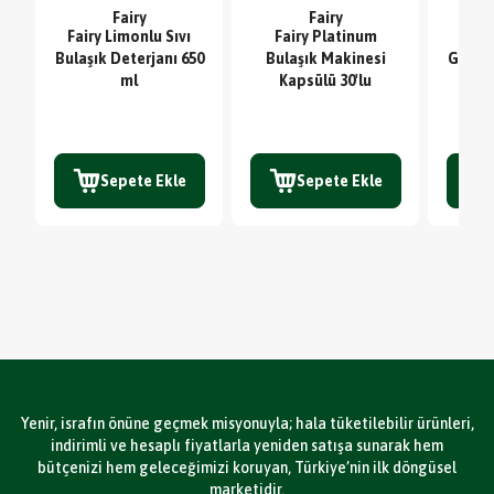
Fairy
Fairy
Fairy Limonlu Sıvı
Fairy Platinum
Sc
Bulaşık Deterjanı 650
Bulaşık Makinesi
Glute
ml
Kapsülü 30'lu
TE
Sepete Ekle
Sepete Ekle
Yenir, israfın önüne geçmek misyonuyla; hala tüketilebilir ürünleri,
indirimli ve hesaplı fiyatlarla yeniden satışa sunarak hem
bütçenizi hem geleceğimizi koruyan, Türkiye’nin ilk döngüsel
marketidir.