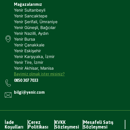
Mağazalarımız
Yenir Sultanbeyli
Yenir Sancaktepe
Yenir Şerifali, Ümraniye
Yenir Güneşli, Bağcılar
Yenir Nazilli, Aydın
Yenir Bursa
Yenir Çanakkale
Yenir Eskişehir
Yenir Karşıyaka, İzmir
Yenir Tire, İzmir
Yenir Akhisar, Manisa
Bayimiz olmak ister misiniz?
0850 307 7033
bilgi@yenir.com
İade
Çerez
KVKK
Mesafeli Satış
Koşulları
Politikası
Sözleşmesi
Sözleşmesi