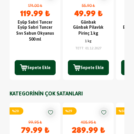
174.00 ₺
55.90 ₺
119.99 ₺
49.99 ₺
7
Eyüp Sabri Tuncer
Günbak
Eyüp Sabri Tuncer
Günbak Pilavlık
Ender
Sıvı Sabun Okyanus
Pirinç 1 kg
Hind
500 ml
Çik
1 kg
TE
TETT
:
01.12.2027
Sepete Ekle
Sepete Ekle
KATEGORİNİN ÇOK SATANLARI
%
20
%
29
%
50
99.95 ₺
405.95 ₺
79.99 ₺
289.99 ₺
4